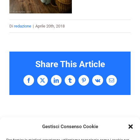
Di
redazione
|
Aprile 20th, 2018
Share This Article
Facebook
X
LinkedIn
Tumblr
Pinterest
Vk
Email
Gestisci Consenso Cookie