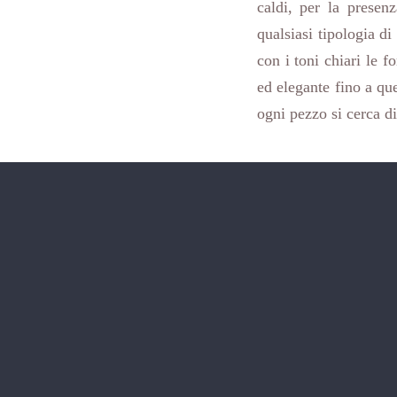
caldi, per la presen
qualsiasi tipologia d
con i toni chiari le f
ed elegante fino a que
ogni pezzo si cerca di