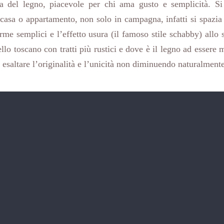
za del legno, piacevole per chi ama gusto e semplicità. S
i casa o appartamento, non solo in campagna, infatti si spazia 
orme semplici e l’effetto usura (il famoso stile schabby) allo s
llo toscano con tratti più rustici e dove è il legno ad essere
 esaltare l’originalità e l’unicità non diminuendo naturalmente