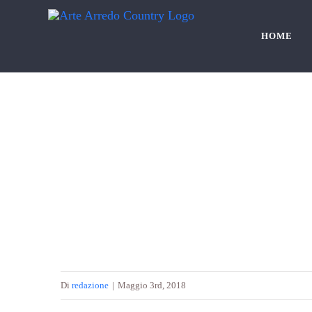
Salta
al
HOME
contenuto
Di
redazione
|
Maggio 3rd, 2018