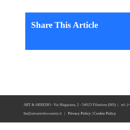
Share This Article
ART & ARREDO - Via Magaiana, 2 - 54023 Filattiera (MS) | tel. (
fm@artearredocountry.it |
Privacy Policy
|
Cookie Policy