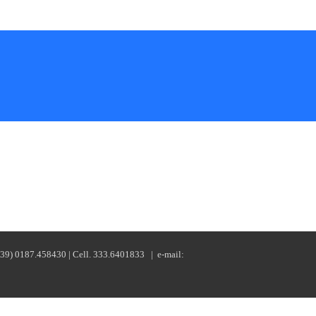
+39) 0187.458430 | Cell. 333.6401833 | e-mail: