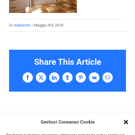
Di
redazione
|
Maggio 3rd, 2018
Share This Article
Facebook
X
LinkedIn
Tumblr
Pinterest
Vk
Email
Gestisci Consenso Cookie