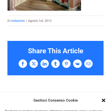
Di
redazione
|
Agosto 1st, 2012
Share This Article
Facebook
X
LinkedIn
Tumblr
Pinterest
Vk
Email
Gestisci Consenso Cookie