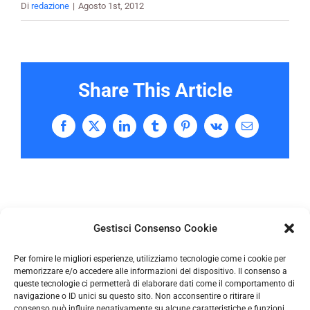
Di
redazione
|
Agosto 1st, 2012
Share This Article
Facebook
X
LinkedIn
Tumblr
Pinterest
Vk
Email
Gestisci Consenso Cookie
Per fornire le migliori esperienze, utilizziamo tecnologie come i cookie per
memorizzare e/o accedere alle informazioni del dispositivo. Il consenso a
queste tecnologie ci permetterà di elaborare dati come il comportamento di
navigazione o ID unici su questo sito. Non acconsentire o ritirare il
consenso può influire negativamente su alcune caratteristiche e funzioni.