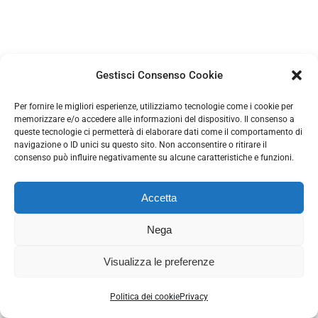
Gestisci Consenso Cookie
Per fornire le migliori esperienze, utilizziamo tecnologie come i cookie per
memorizzare e/o accedere alle informazioni del dispositivo. Il consenso a
queste tecnologie ci permetterà di elaborare dati come il comportamento di
navigazione o ID unici su questo sito. Non acconsentire o ritirare il
consenso può influire negativamente su alcune caratteristiche e funzioni.
ART & ARREDO - Via Magaiana, 2 - 54023 Filattiera (MS) | tel. (+39)
0187.458430 | Cell. 333.6401833 | e-mail:
Accetta
fm@artearredocountry.it |
Privacy Policy
|
Cookie Policy
Nega
Facebook
X
Instagram
Email
Visualizza le preferenze
Politica dei cookie
Privacy