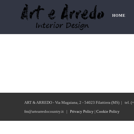
Salta
al
HOME
contenuto
ART & ARREDO - Via Magaiana, 2 - 54023 Filattiera (MS) | tel. (
fm@artearredocountry.it |
Privacy Policy
|
Cookie Policy