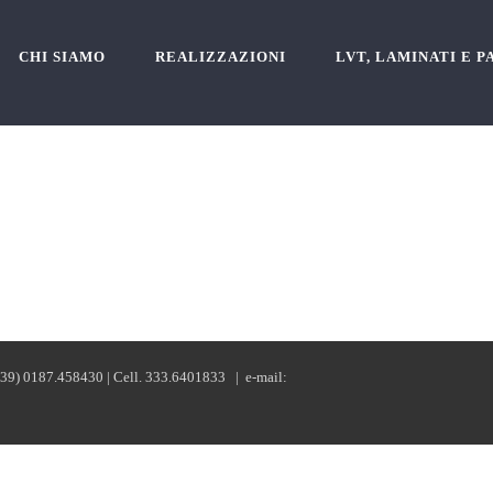
CHI SIAMO
REALIZZAZIONI
LVT, LAMINATI E 
+39) 0187.458430 | Cell. 333.6401833 | e-mail: